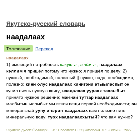
Якутско-русский словарь
наадалаах
Толкование
Перевод
наадалаах
1) имеющий потребность
какую-л., в чём-л.;
наадалаах
кэллим
я пришёл потому что нужно; я пришёл по делу; 2)
нужный, необходимый; полезный || нужно, надо, необходимо;
полезно;
кини олус наадалаах кинигэни атыыласпыт
он
купил очень нужную книгу;
наадалаах уураах тахсыбыт
принято нужное решение;
маҥнай туттар наадалаах
малбытын ыллыбыт мы взяли вещи первой необходимости;
эн
минеральнай
ууну иһэриҥ наадалаах
вам полезно пить
минеральную воду;
туох наадалааххытый
? что вам нужно?
Якутско-русский словарь. - М.: Советская Энциклопедия
.
К.К. Юдахин
.
1965
.